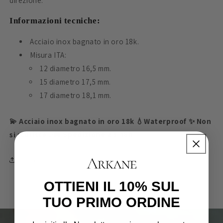
direzione.
Informazioni tecniche:
Acciaio inox bagnato in oro 18k.
Misura ITA:
12 diametro 16,5 mm.
15 diametro 17,5 mm.
17 diametro 18,1 mm.
💫 Acciaio inox bagnato in oro 18k 💧Waterproof ✨ Non
si scurisce✨🚚 Spedizione 24/48h
Share
OTTIENI IL 10% SUL
TUO PRIMO ORDINE