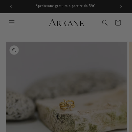
Vai
direttamente
Spedizione gratuita a partire da 59€
ai contenuti
Carrello
Passa alle
informazioni
sul prodotto