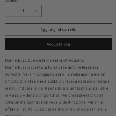
Quantità
Quantità
disponibile
disponibile
Diminuisci
Aumenta
quantità
quantità
per
per
Marine
Marine
Aggiungi al carrello
Bliss
Bliss
Anello
Anello
Acquista ora
Marine Bliss. Due stelle marine si intrecciano.
Marine Bliss racconta la forza delle antiche leggende
nordiche. Nella mitologia norrena, la stella marina era un
simbolo di protezione e guida: si credeva potesse orientare
le navi, indicare la via. Marine Bliss è un talismano per chi è
in viaggio – dentro o fuori di sé. Per chi segue la propria
rotta anche quando non vede la destinazione. Per chi si
affida all’istinto. Qualcosa dentro di te conosce sempre la